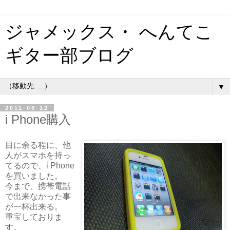
ジャメックス・ へんてこ
ギター部ブログ
▼
2011-08-12
i Phone購入
目に余る程に、他
人がスマホを持っ
てるので、i Phone
を買いました。
今まで、携帯電話
で出来なかった事
が一杯出来る。
重宝しておりま
す。