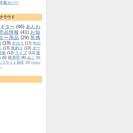
木製カバー
クラウド
ギター
(46)
あんわ
売品情報
(41)
お知
ター用品
(29)
所感
画
(19)
すのう
(17)
中の
ジ
(13)
魚釣り
(13)
オー
動画
(12)
ライブ
(11)
楽
e
(6)
林幸司
(6)
ぬこ
(5)
ェブサイト制作
(3)
Firefox
1)