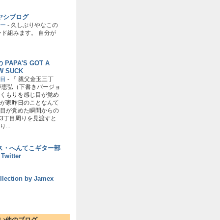
ヤシブログ
ー
-
久しぶりやなこの
バンド組みます。 自分が
PAPA'S GOT A
W SUCK
目
-
『 親父金玉三丁
寿恵弘（下書きバージョ
くもりを感じ目が覚め
が家昨日のことなんて
目が覚めた瞬間からの
3丁目周りを見渡すと
...
ス・へんてこギター部
 Twitter
llection by Jamex
い他のブログ