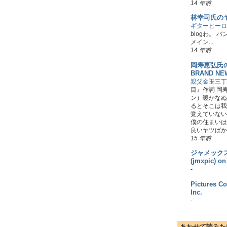
14 年前
林幸司氏の
ギターヒーロ
blogわ。 
メイン...
14 年前
岡寿恵弘氏の 
BRAND NE
親父金玉三丁
目』作詞 岡
ン）暖かなぬ
るとそこは我
覚えていない
僕の住まいは
良いヤツばかり
15 年前
ジャメック
(jmxpic) on
-
Pictures Co
Inc.
-
あわせて読みた