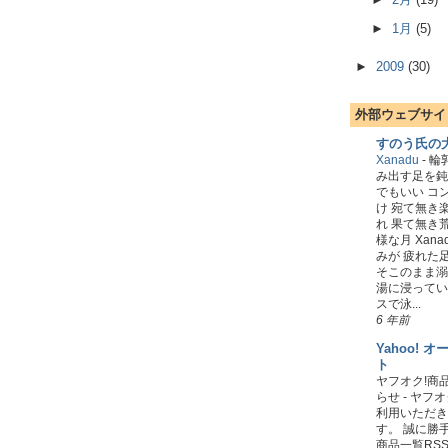
►
1月
(5)
►
2009
(30)
外部ウェブサイ
すのう氏の
Xanadu
-
輪
み出す足を鈍
でもいい コ
け 宛て無き
れ 果て無き
様な月 Xan
みが 疲れた
そこのまま溺
湯に浸ってい
スで泳...
6 年前
Yahoo! 
ト
ヤフオク!商
らせ
-
ヤフオ
利用いただき
す。 誠に勝
商品一覧RSS