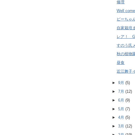
修理
Well com
ピーちゃ
自家栽培
レア！ GI
すのう氏
秋の植物
昼食
近江舞子
►
9月
(5)
►
7月
(12)
►
6月
(9)
►
5月
(7)
►
4月
(5)
►
3月
(12)
►
2月
(19)