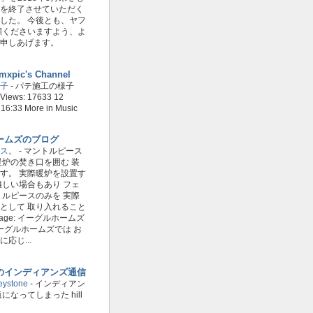
を終了させていただく
した。 今後とも、ヤフ
顧くださいますよう、よ
申しあげます。
jmxpic's Channel
子
-
パテ施工の様子
 Views: 17633 12
: 16:33 More in Music
ームズのブログ
ス。
-
マントルピース
暖炉の焚き口を囲む 装
す。 実際暖炉を設置す
難しい場合もあり フェ
トルピースのみを 実際
として 取り入れること
mage: イーグルホームズ
イーグルホームズでは お
応じ...
のインディアンズ通信
stone
-
インディアン
になってしまった hill