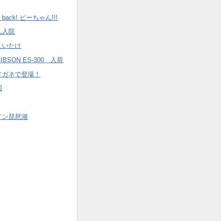
e back! ピーちゃん!!!
ん入院
まいたけ
BSON ES-300 入荷
メガネで登場！
園
イン琵琶湖