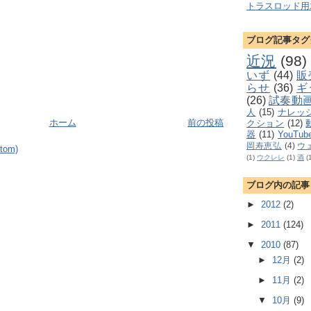
トラスロッド用
ブログ記事タグ
近況
(98)
いず
(44)
販
らせ
(36)
ギ
(26)
試奏動
人
(15)
ナレッ
ホーム
前の投稿
クション
(12)
器
(11)
YouTub
岡寿恵弘
(4)
ウ
om)
(1)
ウクレレ
(1)
酒
(
ブログ内の記事
►
2012
(2)
►
2011
(124)
▼
2010
(87)
►
12月
(2)
►
11月
(2)
▼
10月
(9)