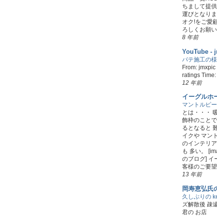
ちまして提供
運びとなりま
オク!をご愛
ろしくお願い
8 年前
YouTube - 
パテ施工の様
From: jmxpic
ratings Time
12 年前
イーグルホ
マントルピー
とは・・・ 
飾枠のことで
るとなると 
イクや マン
のインテリア
も 多い。 [i
のブログ] 
客様のご要望に
13 年前
岡寿恵弘氏
久しぶりの key
ズ解散後 疎遠
君の お店