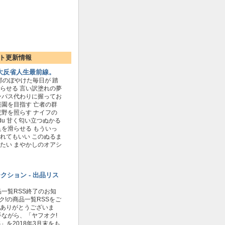
ト更新情報
大反省人生最前線。
郭のぼやけた毎日が 踏
らせる 言い訳塗れの夢
ンパス代わりに握ってお
楽園を目指す 亡者の群
荒野を照らす ナイフの
adu 甘く匂い立つぬかる
足を滑らせる もういっ
れてもいい このぬるま
たい まやかしのオアシ
オークション - 出品リス
品一覧RSS終了のお知
ク!の商品一覧RSSをご
ありがとうございま
手ながら、「ヤフオク!
」を2018年3月末をも