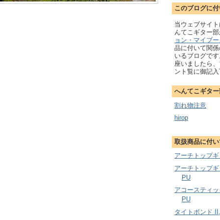
このブログに付
当ウェブサイト
んてこギター
ョン・マイブー
品に付いて関係
いるブログです
座いましたら、
ント覧に御記入
へんてこギター
割れ物注意
hirop
取扱商品に付い
アーチトップギ
アーチトップギ
PU
アコースティッ
PU
タイトボンド II, 