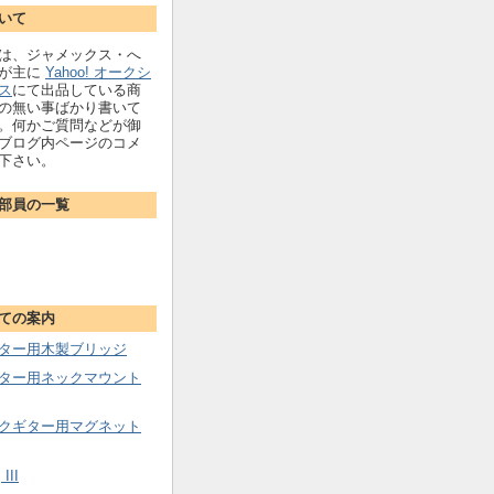
いて
は、ジャメックス・へ
部が主に
Yahoo! オークシ
ス
にて出品している商
の無い事ばかり書いて
。何かご質問などが御
ブログ内ページのコメ
下さい。
部員の一覧
ての案内
ター用木製ブリッジ
ター用ネックマウント
クギター用マグネット
III